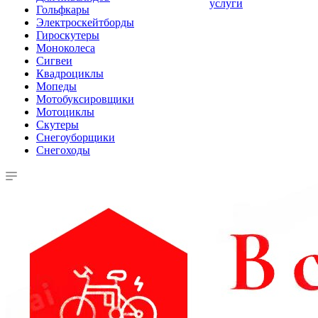
услуги
Гольфкары
Электроскейтборды
Гироскутеры
Моноколеса
Сигвеи
Квадроциклы
Мопеды
Мотобуксировщики
Мотоциклы
Скутеры
Снегоуборщики
Снегоходы