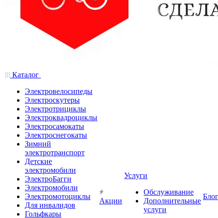
Каталог
Электровелосипеды
Электроскутеры
Электротрициклы
Электроквадроциклы
Электросамокаты
Электроснегокаты
Зимний
электротранспорт
Детские
электромобили
Услуги
ЭлектроБагги
Электромобили
Обслуживание
Электромотоциклы
Бло
Акции
Дополнительные
Для инвалидов
услуги
Гольфкары