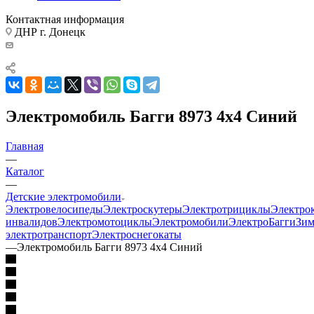
Контактная информация
ДНР г. Донецк
Электромобиль Багги 8973 4х4 Синий
Главная
—
Каталог
—
Детские электромобили
Электровелосипеды
Электроскутеры
Электротрициклы
Электро
инвалидов
Электромотоциклы
Электромобили
ЭлектроБагги
Зи
электротранспорт
Электроснегокаты
—
Электромобиль Багги 8973 4х4 Синий