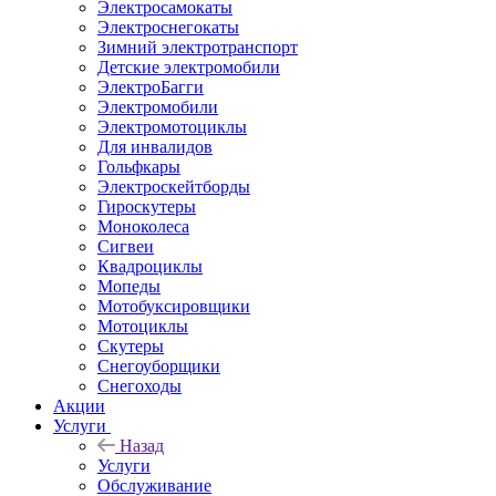
Электросамокаты
Электроснегокаты
Зимний электротранспорт
Детские электромобили
ЭлектроБагги
Электромобили
Электромотоциклы
Для инвалидов
Гольфкары
Электроскейтборды
Гироскутеры
Моноколеса
Сигвеи
Квадроциклы
Мопеды
Мотобуксировщики
Мотоциклы
Скутеры
Снегоуборщики
Снегоходы
Акции
Услуги
Назад
Услуги
Обслуживание