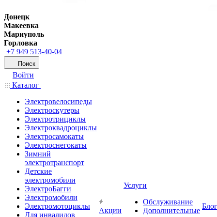
Донецк
Макеевка
Мариуполь
Горловка
+7 949 513-40-04
Поиск
Войти
Каталог
Электровелосипеды
Электроскутеры
Электротрициклы
Электроквадроциклы
Электросамокаты
Электроснегокаты
Зимний
электротранспорт
Детские
электромобили
Услуги
ЭлектроБагги
Электромобили
Обслуживание
Электромотоциклы
Бло
Акции
Дополнительные
Для инвалидов