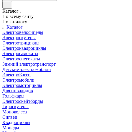
Каталог
По всему сайту
По каталогу
Каталог
Электровелосипеды
Электроскутеры
Электротрициклы
Электроквадроциклы
Электросамокаты
Электроснегокаты
Зимний электротранспорт
Детские электромобили
ЭлектроБагги
Электромобили
Электромотоциклы
Для инвалидов
Гольфкары
Электроскейтборды
Гироскутеры
Моноколеса
Сигвеи
Квадроциклы
Мопеды