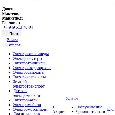
Донецк
Макеевка
Мариуполь
Горловка
+7 949 513-40-04
Поиск
Войти
Каталог
Электровелосипеды
Электроскутеры
Электротрициклы
Электроквадроциклы
Электросамокаты
Электроснегокаты
Зимний
электротранспорт
Детские
электромобили
Услуги
ЭлектроБагги
Электромобили
Обслуживание
Электромотоциклы
Бло
Акции
Дополнительные
Для инвалидов