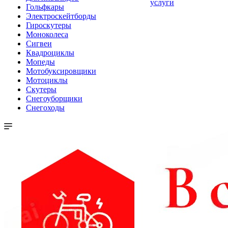
услуги
Гольфкары
Электроскейтборды
Гироскутеры
Моноколеса
Сигвеи
Квадроциклы
Мопеды
Мотобуксировщики
Мотоциклы
Скутеры
Снегоуборщики
Снегоходы