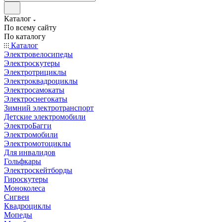
Каталог
По всему сайту
По каталогу
Каталог
Электровелосипеды
Электроскутеры
Электротрициклы
Электроквадроциклы
Электросамокаты
Электроснегокаты
Зимний электротранспорт
Детские электромобили
ЭлектроБагги
Электромобили
Электромотоциклы
Для инвалидов
Гольфкары
Электроскейтборды
Гироскутеры
Моноколеса
Сигвеи
Квадроциклы
Мопеды