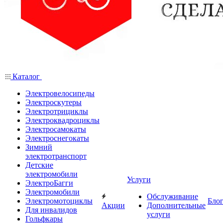
Каталог
Электровелосипеды
Электроскутеры
Электротрициклы
Электроквадроциклы
Электросамокаты
Электроснегокаты
Зимний
электротранспорт
Детские
электромобили
Услуги
ЭлектроБагги
Электромобили
Обслуживание
Электромотоциклы
Бло
Акции
Дополнительные
Для инвалидов
услуги
Гольфкары