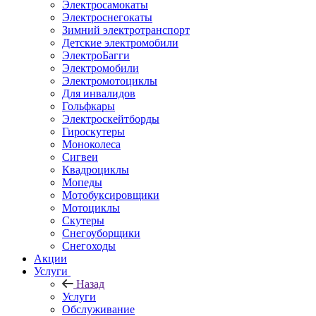
Электросамокаты
Электроснегокаты
Зимний электротранспорт
Детские электромобили
ЭлектроБагги
Электромобили
Электромотоциклы
Для инвалидов
Гольфкары
Электроскейтборды
Гироскутеры
Моноколеса
Сигвеи
Квадроциклы
Мопеды
Мотобуксировщики
Мотоциклы
Скутеры
Снегоуборщики
Снегоходы
Акции
Услуги
Назад
Услуги
Обслуживание