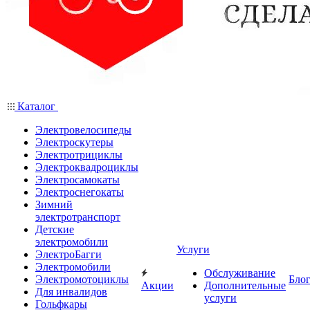
Каталог
Электровелосипеды
Электроскутеры
Электротрициклы
Электроквадроциклы
Электросамокаты
Электроснегокаты
Зимний
электротранспорт
Детские
электромобили
Услуги
ЭлектроБагги
Электромобили
Обслуживание
Электромотоциклы
Бло
Акции
Дополнительные
Для инвалидов
услуги
Гольфкары