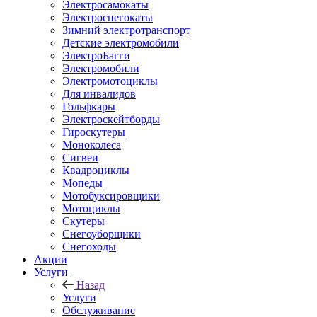
Электросамокаты
Электроснегокаты
Зимний электротранспорт
Детские электромобили
ЭлектроБагги
Электромобили
Электромотоциклы
Для инвалидов
Гольфкары
Электроскейтборды
Гироскутеры
Моноколеса
Сигвеи
Квадроциклы
Мопеды
Мотобуксировщики
Мотоциклы
Скутеры
Снегоуборщики
Снегоходы
Акции
Услуги
Назад
Услуги
Обслуживание