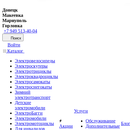
Донецк
Макеевка
Мариуполь
Горловка
+7 949 513-40-04
Поиск
Войти
Каталог
Электровелосипеды
Электроскутеры
Электротрициклы
Электроквадроциклы
Электросамокаты
Электроснегокаты
Зимний
электротранспорт
Детские
электромобили
Услуги
ЭлектроБагги
Электромобили
Обслуживание
Электромотоциклы
Бло
Акции
Дополнительные
Для инвалидов