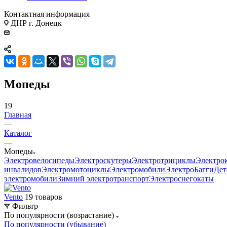
Контактная информация
ДНР г. Донецк
Мопеды
19
Главная
—
Каталог
—
Мопеды
Электровелосипеды
Электроскутеры
Электротрициклы
Электро
инвалидов
Электромотоциклы
Электромобили
ЭлектроБагги
Дет
электромобили
Зимний электротранспорт
Электроснегокаты
Vento
19 товаров
Фильтр
По популярности (возрастание)
По популярности (убывание)