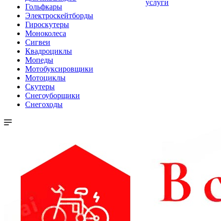
услуги
Гольфкары
Электроскейтборды
Гироскутеры
Моноколеса
Сигвеи
Квадроциклы
Мопеды
Мотобуксировщики
Мотоциклы
Скутеры
Снегоуборщики
Снегоходы