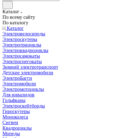
Каталог
По всему сайту
По каталогу
Каталог
Электровелосипеды
Электроскутеры
Электротрициклы
Электроквадроциклы
Электросамокаты
Электроснегокаты
Зимний электротранспорт
Детские электромобили
ЭлектроБагги
Электромобили
Электромотоциклы
Для инвалидов
Гольфкары
Электроскейтборды
Гироскутеры
Моноколеса
Сигвеи
Квадроциклы
Мопеды