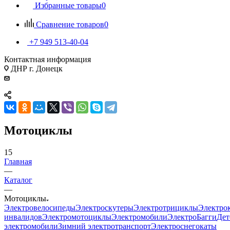
Избранные товары
0
Сравнение товаров
0
+7 949 513-40-04
Контактная информация
ДНР г. Донецк
Мотоциклы
15
Главная
—
Каталог
—
Мотоциклы
Электровелосипеды
Электроскутеры
Электротрициклы
Электро
инвалидов
Электромотоциклы
Электромобили
ЭлектроБагги
Дет
электромобили
Зимний электротранспорт
Электроснегокаты