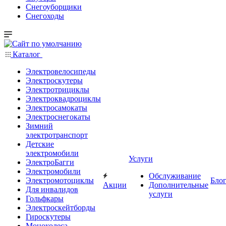
Снегоуборщики
Снегоходы
Каталог
Электровелосипеды
Электроскутеры
Электротрициклы
Электроквадроциклы
Электросамокаты
Электроснегокаты
Зимний
электротранспорт
Детские
электромобили
Услуги
ЭлектроБагги
Электромобили
Обслуживание
Электромотоциклы
Бло
Акции
Дополнительные
Для инвалидов
услуги
Гольфкары
Электроскейтборды
Гироскутеры
Моноколеса