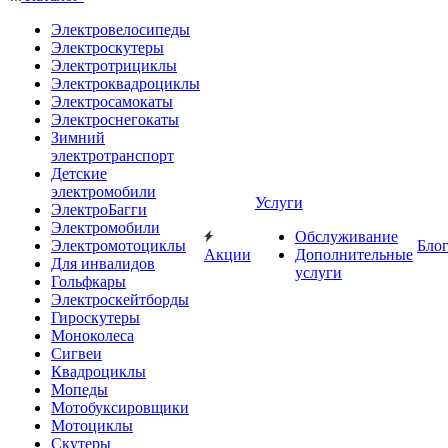
Электровелосипеды
Электроскутеры
Электротрициклы
Электроквадроциклы
Электросамокаты
Электроснегокаты
Зимний
электротранспорт
Детские
электромобили
Услуги
ЭлектроБагги
Электромобили
Обслуживание
Электромотоциклы
Бло
Акции
Дополнительные
Для инвалидов
услуги
Гольфкары
Электроскейтборды
Гироскутеры
Моноколеса
Сигвеи
Квадроциклы
Мопеды
Мотобуксировщики
Мотоциклы
Скутеры