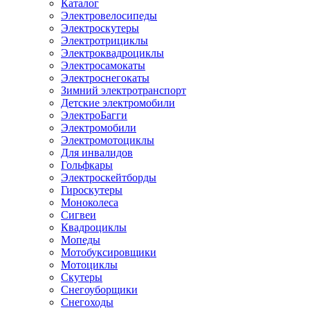
Каталог
Электровелосипеды
Электроскутеры
Электротрициклы
Электроквадроциклы
Электросамокаты
Электроснегокаты
Зимний электротранспорт
Детские электромобили
ЭлектроБагги
Электромобили
Электромотоциклы
Для инвалидов
Гольфкары
Электроскейтборды
Гироскутеры
Моноколеса
Сигвеи
Квадроциклы
Мопеды
Мотобуксировщики
Мотоциклы
Скутеры
Снегоуборщики
Снегоходы