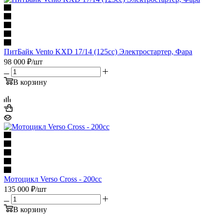
ПитБайк Vento KXD 17/14 (125cc) Электростартер, Фара
98 000
₽
/шт
В корзину
Мотоцикл Verso Cross - 200cc
135 000
₽
/шт
В корзину