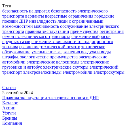
Теги
безопасность на дорогах
безопасность электрического
транспорта
варианты
возрастные ограничения
городские
поездки
ДНР
инвалидность
люди с ограниченными
возможностями
мобильность
обслуживание электрического
транспорта
правила эксплуатации
преимущества
регистрация
ремонт электрического транспорта
снижение выбросов
вредных газов
снижение зависимости от традиционного
топлива
сравнение
технический осмотр
техническое
обслуживание
уменьшение загрязнения воздуха и воды
штрафы.
экологические преимущества
электрические
автомобили
электрические велосипеды
электрические
грузовики и автобус
электрические скутеры
электрический
транспорт
электровелосипеды
электромобили
электроскутеры
Статьи
5 сентября 2024
Правила эксплуатации электротранспорта в ДНР
Каталог
Акции
Услуги
Бренды
Компания