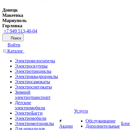
Донецк
Макеевка
Мариуполь
Горловка
+7 949 513-40-04
Поиск
Войти
Каталог
Электровелосипеды
Электроскутеры
Электротрициклы
Электроквадроциклы
Электросамокаты
Электроснегокаты
Зимний
электротранспорт
Детские
электромобили
Услуги
ЭлектроБагги
Электромобили
Обслуживание
Электромотоциклы
Бло
Акции
Дополнительные
Для инвалидов