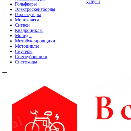
услуги
Гольфкары
Электроскейтборды
Гироскутеры
Моноколеса
Сигвеи
Квадроциклы
Мопеды
Мотобуксировщики
Мотоциклы
Скутеры
Снегоуборщики
Снегоходы