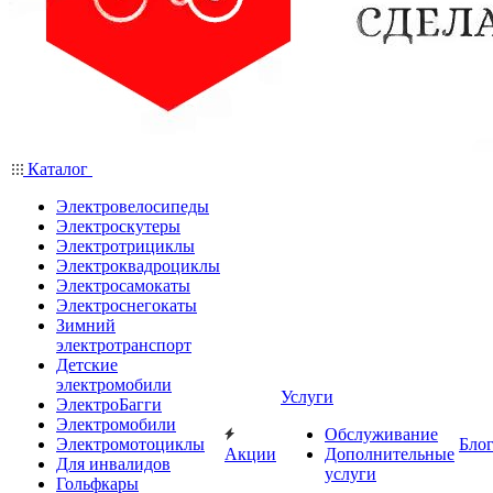
Каталог
Электровелосипеды
Электроскутеры
Электротрициклы
Электроквадроциклы
Электросамокаты
Электроснегокаты
Зимний
электротранспорт
Детские
электромобили
Услуги
ЭлектроБагги
Электромобили
Обслуживание
Электромотоциклы
Бло
Акции
Дополнительные
Для инвалидов
услуги
Гольфкары