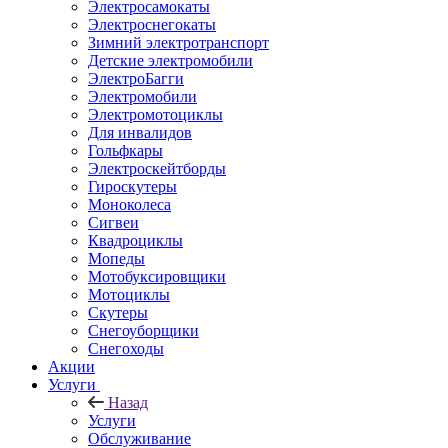
Электросамокаты
Электроснегокаты
Зимний электротранспорт
Детские электромобили
ЭлектроБагги
Электромобили
Электромотоциклы
Для инвалидов
Гольфкары
Электроскейтборды
Гироскутеры
Моноколеса
Сигвеи
Квадроциклы
Мопеды
Мотобуксировщики
Мотоциклы
Скутеры
Снегоуборщики
Снегоходы
Акции
Услуги
Назад
Услуги
Обслуживание