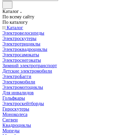
Каталог
По всему сайту
По каталогу
Каталог
Электровелосипеды
Электроскутеры
Электротрициклы
Электроквадроциклы
Электросамокаты
Электроснегокаты
Зимний электротранспорт
Детские электромобили
ЭлектроБагги
Электромобили
Электромотоциклы
Для инвалидов
Гольфкары
Электроскейтборды
Гироскутеры
Моноколеса
Сигвеи
Квадроциклы
Мопеды