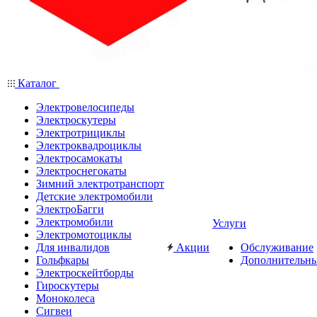
Каталог
Электровелосипеды
Электроскутеры
Электротрициклы
Электроквадроциклы
Электросамокаты
Электроснегокаты
Зимний электротранспорт
Детские электромобили
ЭлектроБагги
Электромобили
Услуги
Электромотоциклы
Для инвалидов
Акции
Обслуживание
Гольфкары
Дополнительны
Электроскейтборды
Гироскутеры
Моноколеса
Сигвеи