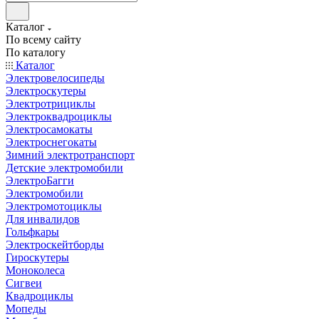
Каталог
По всему сайту
По каталогу
Каталог
Электровелосипеды
Электроскутеры
Электротрициклы
Электроквадроциклы
Электросамокаты
Электроснегокаты
Зимний электротранспорт
Детские электромобили
ЭлектроБагги
Электромобили
Электромотоциклы
Для инвалидов
Гольфкары
Электроскейтборды
Гироскутеры
Моноколеса
Сигвеи
Квадроциклы
Мопеды