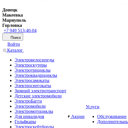
Донецк
Макеевка
Мариуполь
Горловка
+7 949 513-40-04
Поиск
Войти
Каталог
Электровелосипеды
Электроскутеры
Электротрициклы
Электроквадроциклы
Электросамокаты
Электроснегокаты
Зимний электротранспорт
Детские электромобили
ЭлектроБагги
Электромобили
Услуги
Электромотоциклы
Для инвалидов
Акции
Обслуживание
Гольфкары
Дополнительны
Электроскейтборды